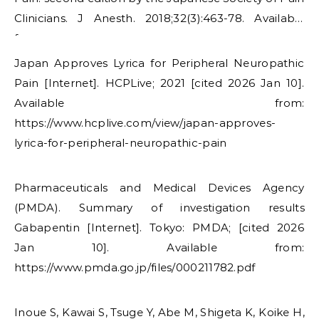
Clinicians. J Anesth. 2018;32(3):463-78. Available
from:
https://pmc.ncbi.nlm.nih.gov/articles/PMC5973958/​
Japan Approves Lyrica for Peripheral Neuropathic
Pain [Internet]. HCPLive; 2021 [cited 2026 Jan 10].
Available from:
https://www.hcplive.com/view/japan-approves-
lyrica-for-peripheral-neuropathic-pain​
Pharmaceuticals and Medical Devices Agency
(PMDA). Summary of investigation results
Gabapentin [Internet]. Tokyo: PMDA; [cited 2026
Jan 10]. Available from:
https://www.pmda.go.jp/files/000211782.pdf​
Inoue S, Kawai S, Tsuge Y, Abe M, Shigeta K, Koike H,