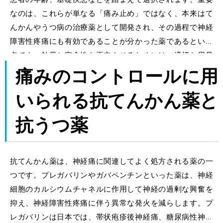
なのは、これらが単なる「痛み止め」ではなく、本来はて
んかんやうつ病の治療薬として開発され、その過程で神経
障害性疼痛にも有効であることが分かった薬であるという
点です。効果と安全性を両立させるためには、適切な用量
調整と継続的な経過観察が欠かせません。
痛みのコントロールに用
いられる抗てんかん薬と
抗うつ薬
抗てんかん薬は、神経痛に関連してよく処方される薬の一
つです。プレガバリンやガバペンチンといった薬は、神経
細胞のカルシウムチャネルに作用して神経の過剰な興奮を
抑え、神経障害性疼痛に伴う異常な発火を減らします。プ
レガバリンは日本では、帯状疱疹後神経痛、糖尿病性神経