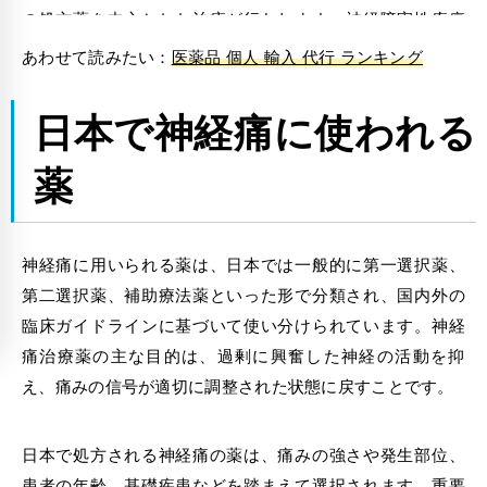
の処方薬を中心とした治療が行われます。神経障害性疼痛
は慢性化するとコントロールが難しくなることが多いた
あわせて読みたい：
医薬品 個人 輸入 代行 ランキング
め、医療専門職は早期の受診を勧めています。
日本で神経痛に使われる
薬
神経痛に用いられる薬は、日本では一般的に第一選択薬、
第二選択薬、補助療法薬といった形で分類され、国内外の
臨床ガイドラインに基づいて使い分けられています。神経
痛治療薬の主な目的は、過剰に興奮した神経の活動を抑
え、痛みの信号が適切に調整された状態に戻すことです。
日本で処方される神経痛の薬は、痛みの強さや発生部位、
患者の年齢、基礎疾患などを踏まえて選択されます。重要