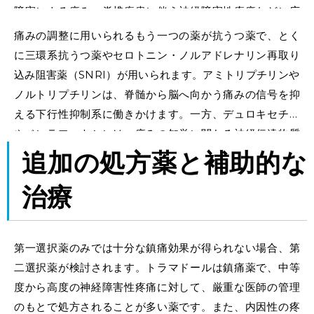
障害による痛み、脊椎疾患に伴う神経障害性疼痛などに広
く処方されています。
痛みの調整に用いられるもう一つの薬が抗うつ薬で、とく
に三環系抗うつ薬やセロトニン・ノルアドレナリン再取り
込み阻害薬（SNRI）が用いられます。アミトリプチリンや
ノルトリプチリンは、脊髄から脳へ向かう痛みの信号を抑
える下行性抑制系に働きかけます。一方、デュロキセチン
やベンラファキシンは、痛みの知覚に関わる神経伝達物質
であるセロトニンやノルアドレナリンの働きに影響を与
追加の処方薬と補助的な
え、痛みの感じ方を調整します。
治療
第一選択薬のみでは十分な鎮痛効果が得られない場合、第
二選択薬が検討されます。トラマドールは鎮痛薬で、中等
度から高度の神経障害性疼痛に対して、厳重な医師の管理
のもとで処方されることが多い薬です。また、内因性の疼