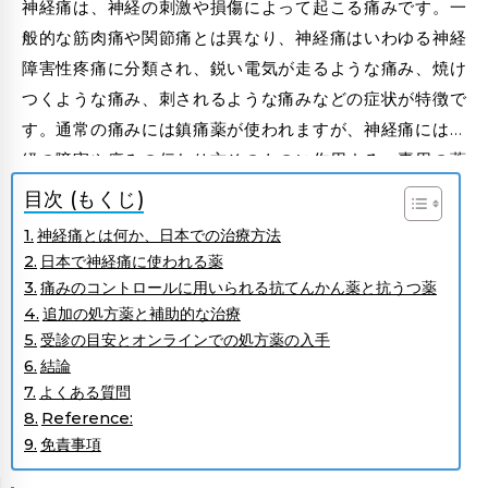
神経痛は、神経の刺激や損傷によって起こる痛みです。一
般的な筋肉痛や関節痛とは異なり、神経痛はいわゆる神経
障害性疼痛に分類され、鋭い電気が走るような痛み、焼け
つくような痛み、刺されるような痛みなどの症状が特徴で
す。通常の痛みには鎮痛薬が使われますが、神経痛には神
経の障害や痛みの伝わり方そのものに作用する、専用の薬
が必要になります。ここでは、オンラインで購入できる神
目次 (もくじ)
経痛向けの処方薬について取り上げます。
神経痛とは何か、日本での治療方法
日本で神経痛に使われる薬
痛みのコントロールに用いられる抗てんかん薬と抗うつ薬
追加の処方薬と補助的な治療
受診の目安とオンラインでの処方薬の入手
結論
よくある質問
Reference:
免責事項