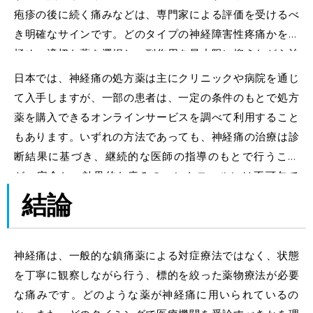
疱疹の後に続く痛みなどは、専門家による評価を受けるべ
き明確なサインです。どのタイプの神経障害性疼痛かを見
極め、適切な薬を選択し、副作用を最小限に抑えながら治
療できるのは医師だけです。
日本では、神経痛の処方薬は主にクリニックや病院を通じ
て入手しますが、一部の患者は、一定の条件のもとで処方
薬を購入できるオンラインサービスを調べて利用すること
もあります。いずれの方法であっても、神経痛の治療は診
断結果に基づき、継続的な医師の指導のもとで行うこと
が、安全かつ効果的な痛みのコントロールには不可欠で
す。
結論
神経痛は、一般的な鎮痛薬による対症療法ではなく、状態
を丁寧に観察しながら行う、標的を絞った薬物療法が必要
な痛みです。どのような薬が神経痛に用いられているの