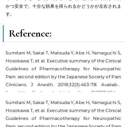
かつ安全で、十分な効果を得られるかどうかが左右されま
す。
Reference:
Sumitani M, Sakai T, Matsuda Y, Abe H, Yamaguchi S,
Hosokawa T, et al. Executive summary of the Clinical
Guidelines of Pharmacotherapy for Neuropathic
Pain: second edition by the Japanese Society of Pain
Clinicians. J Anesth. 2018;32(3):463-78. Available
from: https://pubmed.ncbi.nlm.nih.gov/29737410/​
Sumitani M, Sakai T, Matsuda Y, Abe H, Yamaguchi S,
Hosokawa T, et al. Executive summary of the Clinical
Guidelines of Pharmacotherapy for Neuropathic
Pain: second edition by the Japanese Society of Pain