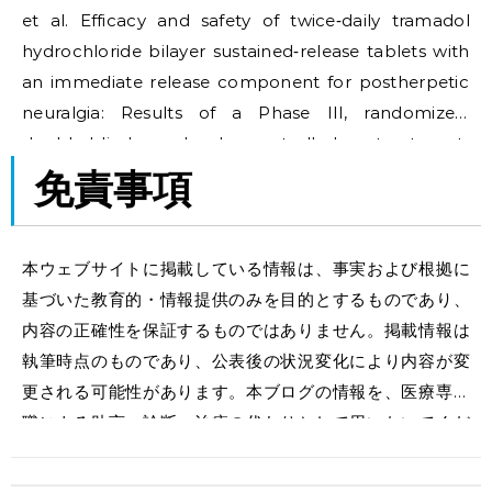
et al. Efficacy and safety of twice‐daily tramadol
hydrochloride bilayer sustained‐release tablets with
an immediate release component for postherpetic
neuralgia: Results of a Phase III, randomized,
double‐blind, placebo‐controlled, treatment‐
withdrawal study. Pain Pract. 2023;23(4):358-69.
免責事項
Available from:
https://pubmed.ncbi.nlm.nih.gov/36478501/
本ウェブサイトに掲載している情報は、事実および根拠に
基づいた教育的・情報提供のみを目的とするものであり、
内容の正確性を保証するものではありません。掲載情報は
執筆時点のものであり、公表後の状況変化により内容が変
更される可能性があります。本ブログの情報を、医療専門
職による助言、診断、治療の代わりとして用いないでくだ
さい。本ウェブサイトの利用により生じたいかなる結果に
ついても、当方は一切の責任を負いかねます。