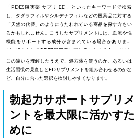
「
PDE5阻害
薬
サプリ
ED」といったキーワードで検索
し、
タダラフィルやシルデナフィル
などの医薬品に対する
「天然の代替」のようにうたわれている商品を探す方もい
るかもしれません。こうしたサプリメントには、血流や性
機能をサポートする成分が含まれている場合があります
が、処方されるPDE5阻害薬と同じ働きをするものではあ
りません。
この違いを理解したうえで、処方薬を使うのか、あるいは
生活習慣の見直しとEDサプリメントを組み合わせるのかな
ど、自分に合った選択を検討しやすくなります。
勃起力サポートサプリメ
ントを最大限に活かすた
めに