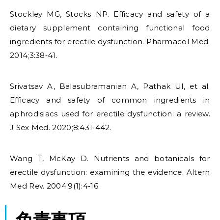
Stockley MG, Stocks NP. Efficacy and safety of a
dietary supplement containing functional food
ingredients for erectile dysfunction. Pharmacol Med.
2014;3:38‑41.
Srivatsav A, Balasubramanian A, Pathak UI, et al.
Efficacy and safety of common ingredients in
aphrodisiacs used for erectile dysfunction: a review.
J Sex Med. 2020;8:431‑442.
Wang T, McKay D. Nutrients and botanicals for
erectile dysfunction: examining the evidence. Altern
Med Rev. 2004;9(1):4‑16.