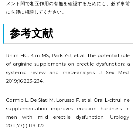
メント間で相互作用の有無を確認するためにも、必ず事前
に医師に相談してください。
参考文献
Rhim HC, Kim MS, Park Y‑J, et al. The potential role
of arginine supplements on erectile dysfunction: a
systemic review and meta‑analysis. J Sex Med.
2019;16:223‑234.
Cormio L, De Siati M, Lorusso F, et al. Oral L‑citrulline
supplementation improves erection hardness in
men with mild erectile dysfunction. Urology.
2011;77(1):119‑122.