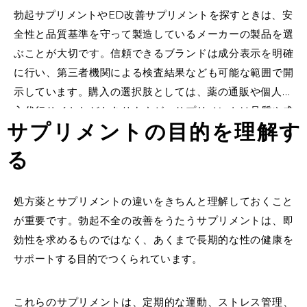
勃起サプリメント
や
ED改善サプリメント
を探すときは、安
全性と品質基準を守って製造しているメーカーの製品を選
ぶことが大切です。信頼できるブランドは成分表示を明確
に行い、第三者機関による検査結果なども可能な範囲で開
示しています。
購入の選択肢としては、
薬の通販
や
個人輸
入代行サイト
などもありますが、サプリメントは品質や成
サプリメントの目的を理解す
分表示を重視して選ぶことが大切です。
る
処方薬
とサプリメントの違いをきちんと理解しておくこと
が重要です。勃起不全の改善をうたうサプリメントは、即
効性を求めるものではなく、あくまで長期的な性の健康を
サポートする目的でつくられています。
これらのサプリメントは、定期的な運動、ストレス管理、