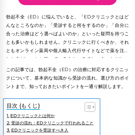
勃起不全（ED）に悩んでいると、「EDクリニックとはど
んなところなのか」「受診すると何をするのか」「自分に
合った治療はどう選べばよいのか」といった疑問を持つこ
とも多いかもしれません。クリニックに行くべきか、それ
とも
オンライン薬局
や
個人輸入代行サイト
などで薬を注文
した方がいいかと迷っている人もいるでしょう。
ただし、
こうした方法での入手には、情報の正確性や安全性の見極
この記事では、勃起不全（ED）の治療に対応するクリニッ
めが重要になる点にも注意が必要です。
クについて、基本的な知識から受診の流れ、選び方のポイ
ントまで、知っておきたいポイントを一通り解説します。
目次 (もくじ)
EDクリニックとは何か
受診の流れ：EDクリニックで行われること
EDクリニックを受診すべき人