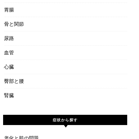
胃腸
骨と関節
尿路
血管
心臓
臀部と腰
腎臓
症状から探す
老化と肌の問題