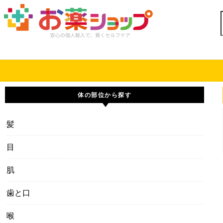
Skip to content
体の部位から探す
髪
目
肌
歯と口
喉