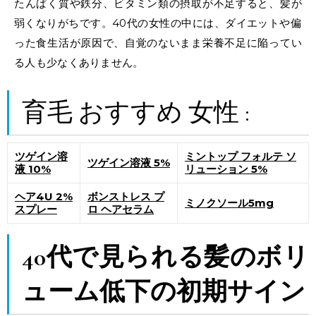
たんぱく質や鉄分、ビタミン類の摂取が不足すると、髪が
弱くなりがちです。40代の女性の中には、ダイエットや偏
った食生活が原因で、自覚のないまま栄養不足に陥ってい
る人も少なくありません。
育毛 おすすめ 女性 :
ツゲイン溶
ミントップ フォルテ ソ
ツゲイン溶液 5%
液 10%
リューション 5%
ヘア4U 2%
ボンストレス プ
ミノクソール5mg
スプレー
ロ ヘアセラム
40代で見られる髪のボリ
ューム低下の初期サイン