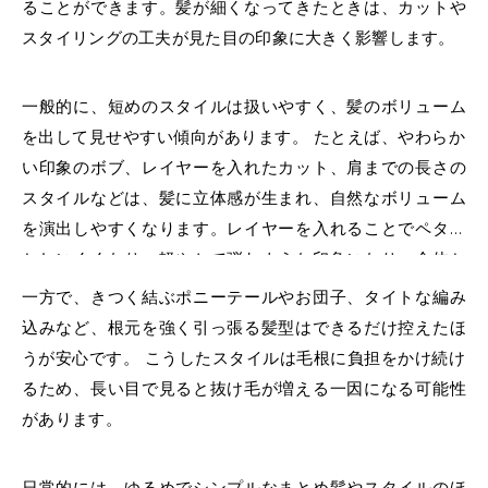
ることができます。髪が細くなってきたときは、カットや
スタイリングの工夫が見た目の印象に大きく影響します。
一般的に、短めのスタイルは扱いやすく、髪のボリューム
を出して見せやすい傾向があります。 たとえば、やわらか
い印象のボブ、レイヤーを入れたカット、肩までの長さの
スタイルなどは、髪に立体感が生まれ、自然なボリューム
を演出しやすくなります。レイヤーを入れることでペタン
としにくくなり、軽やかで弾むような印象になり、全体と
して髪が多く見えやすくなります。
一方で、きつく結ぶポニーテールやお団子、タイトな編み
込みなど、根元を強く引っ張る髪型はできるだけ控えたほ
うが安心です。 こうしたスタイルは毛根に負担をかけ続け
るため、長い目で見ると抜け毛が増える一因になる可能性
があります。
日常的には、ゆるめでシンプルなまとめ髪やスタイルのほ