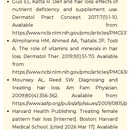
Guo EL, Katta R. Diet and hair loss: effects of
nutrient deficiency and supplement use.
Dermatol Pract Concept. 2017;7(1):1-10.
Available from:
https://www.ncbi.nlm.nih.gov/pmc/articles/PMC531
Almohanna HM, Ahmed AA, Tsatalis JP, Tosti
A. The role of vitamins and minerals in hair
loss. Dermatol Ther. 2019;9(1):51-70. Available
from:
https://www.ncbi.nlm.nih.gov/pmc/articles/PMC63
Mounsey AL, Reed SW. Diagnosing and
treating hair loss. Am Fam Physician.
2009;80(4):356-362. Available from:
https://www.aafp.org/pubs/afp/issues/2009/0815/p
Harvard Health Publishing. Treating female
pattern hair loss [Internet]. Boston: Harvard
Medical School; [cited 2026 Mar 17]. Available