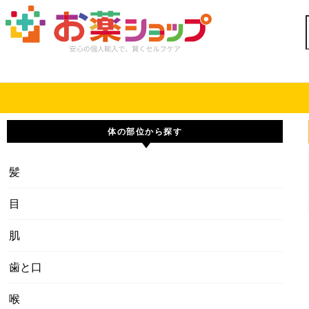
Skip to content
体の部位から探す
髪
目
肌
歯と口
喉