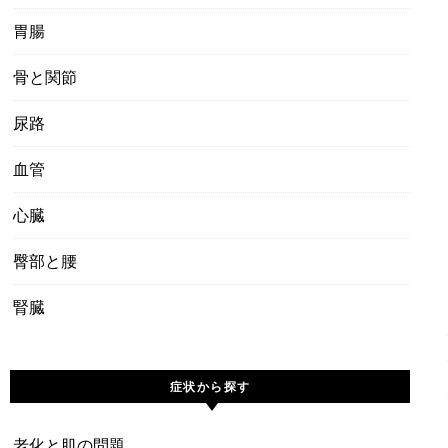
胃腸
骨と関節
尿路
血管
心臓
臀部と腰
腎臓
症状から探す
老化と肌の問題