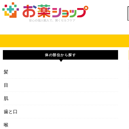
Skip to content
体の部位から探す
髪
目
肌
歯と口
喉