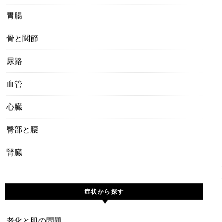
胃腸
骨と関節
尿路
血管
心臓
臀部と腰
腎臓
症状から探す
老化と肌の問題