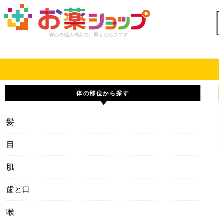
Skip to content
体の部位から探す
髪
目
肌
歯と口
喉