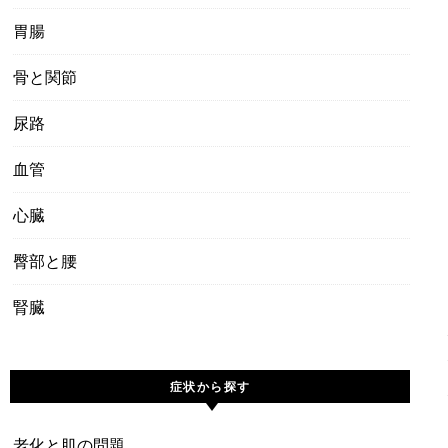
胃腸
骨と関節
尿路
血管
心臓
臀部と腰
腎臓
症状から探す
老化と肌の問題