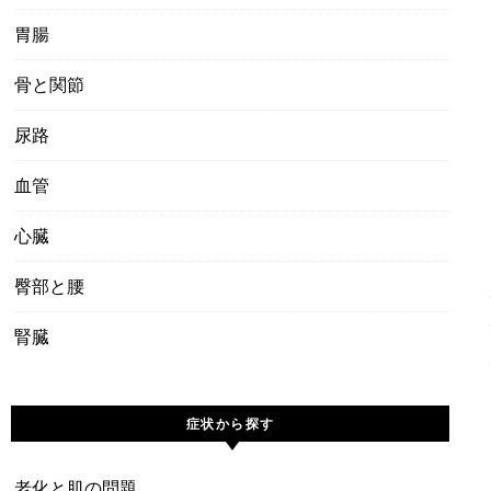
胃腸
骨と関節
尿路
血管
心臓
臀部と腰
腎臓
症状から探す
老化と肌の問題