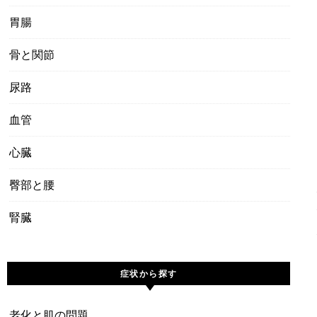
胃腸
骨と関節
尿路
血管
心臓
臀部と腰
腎臓
症状から探す
老化と肌の問題