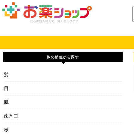
Skip to content
体の部位から探す
髪
目
肌
歯と口
喉