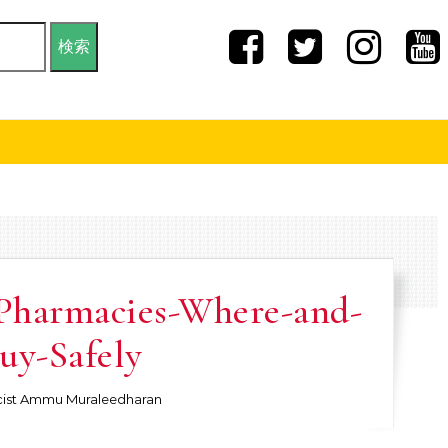
-Pharmacies-Where-and-
uy-Safely
ist Ammu Muraleedharan